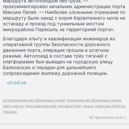
маршрута автопоездом без груза, —
прокомментировал начальник администрации порта
Максим Лапай. — Наиболее сложными отрезками по
маршруту были заезд с корня Карантинного мола на
эстакаду и проезд под туннельным мостом
микрорайона Пересыпь за территорией порта».
Благодаря опыту и квалификации инженеров из
оперативной группы безопасности дорожного
движения порта, операция прошла в штатном
режиме. Автопоезд в составе трёх тягачей с
платформами был выведен на городскую улицу
Балковскую и передан для дальнейшего
сопровождения экипажу дорожной полиции.
on.od.ua
автоперевозки негабаритных грузов
перевалка негабаритных грузов
порт одесса
одесский морской торговый порт
краны
одесская область
украина
82 просмотров всего.