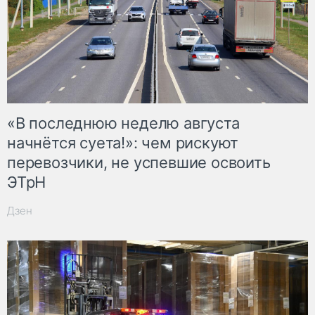
«В последнюю неделю августа
начнётся суета!»: чем рискуют
перевозчики, не успевшие освоить
ЭТрН
Дзен