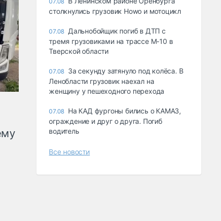
В Ленинском районе Оренбурга
07.08
столкнулись грузовик Howo и мотоцикл
Дальнобойщик погиб в ДТП с
07.08
тремя грузовиками на трассе М-10 в
Тверской области
За секунду затянуло под колёса. В
07.08
Ленобласти грузовик наехал на
женщину у пешеходного перехода
На КАД фургоны бились о КАМАЗ,
07.08
ограждение и друг о друга. Погиб
ему
водитель
Все новости