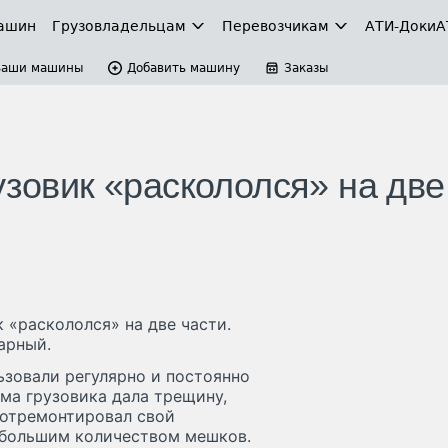
ашин
Грузовладельцам
Перевозчикам
АТИ-Доки
А
Ваши машины
Добавить машину
Заказы
узовик «раскололся» на две
 «раскололся» на две части.
арный.
ьзовали регулярно и постоянно
ма грузовика дала трещину,
 отремонтировал свой
о большим количеством мешков.