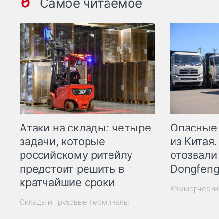
Самое читаемое
Опасные
Атаки на склады: четыре
из Китая.
задачи, которые
отозвали
российскому ритейлу
Dongfeng
предстоит решить в
кратчайшие сроки
Коммерчески
Склады и грузовые терминалы