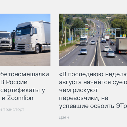
 бетономешалки
«В последнюю недел
 В России
августа начнётся суета
 сертификаты у
чем рискуют
 и Zoomlion
перевозчики, не
успевшие освоить ЭТ
й транспорт
Дзен