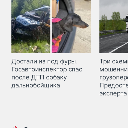
Три схе
Достали из под фуры.
мошенни
Госавтоинспектор спас
грузопер
после ДТП собаку
Предост
дальнобойщика
эксперта