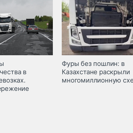
мы
Фуры без пошлин: в
чества в
Казахстане раскрыли
евозках.
многомиллионную сх
ережение