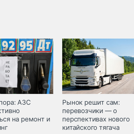
пора: АЗС
Рынок решит сам:
ктивно
перевозчики — о
ься на ремонт и
перспективах нового
инг
китайского тягача