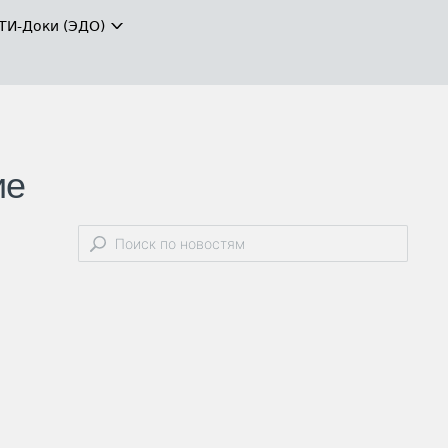
ТИ-Доки (ЭДО)
ие