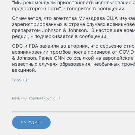
"Мы рекомендуем приостановить использование э
предосторожности", - говорится в сообщении.
Отмечается, что агентства Минздрава США изуча
зарегистрированных в стране случаях возникнов
препаратом Johnson & Johnson. "В настоящее вре
редки", - подчеркивается в сообщении.
CDC и FDA заявили во вторник, что серьезно отн
возникновении тромбов после прививок от COVID
& Johnson. Ранее CNN со ссылкой на европейские
известных случаях образования "необычных тромб
вакциной.
tass.ru
вакцины
коронавирус
сша
ОБСУДИТЬ