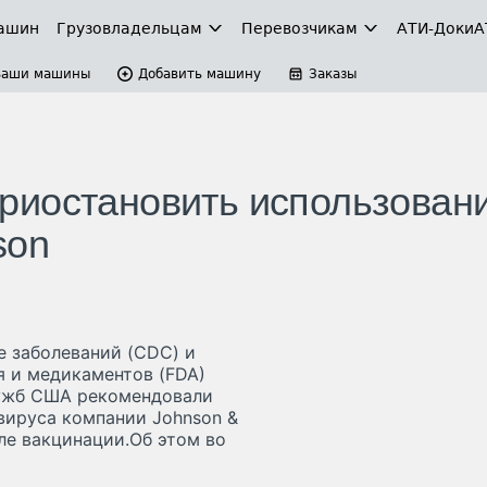
ашин
Грузовладельцам
Перевозчикам
АТИ-Доки
А
Ваши машины
Добавить машину
Заказы
риостановить использован
son
 заболеваний (CDC) и
я и медикаментов (FDA)
лужб США рекомендовали
вируса компании Johnson &
ле вакцинации.Об этом во