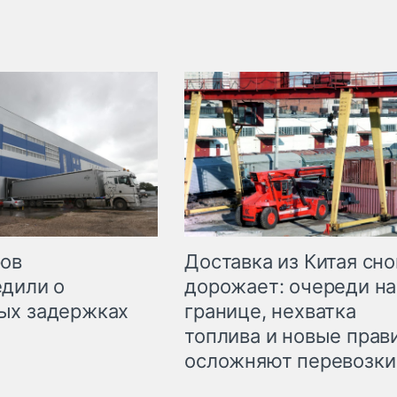
Доставка из Китая сно
ров
дорожает: очереди на
дили о
границе, нехватка
ых задержках
топлива и новые прав
осложняют перевозки