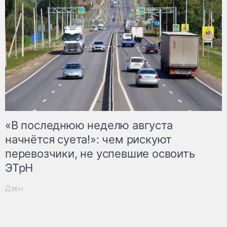
«В последнюю неделю августа
начнётся суета!»: чем рискуют
перевозчики, не успевшие освоить
ЭТрН
Дзен