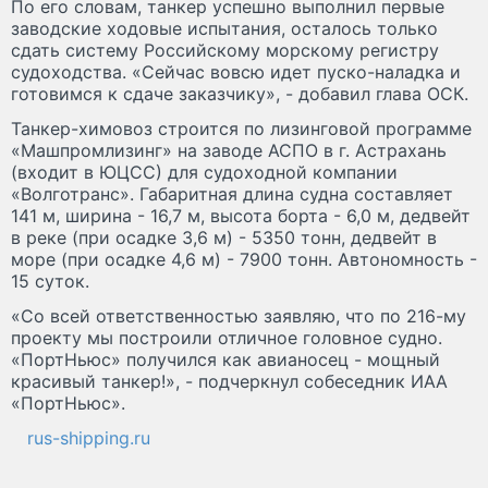
По его словам, танкер успешно выполнил первые
заводские ходовые испытания, осталось только
сдать систему Российскому морскому регистру
судоходства. «Сейчас вовсю идет пуско-наладка и
готовимся к сдаче заказчику», - добавил глава ОСК.
Танкер-химовоз строится по лизинговой программе
«Машпромлизинг» на заводе АСПО в г. Астрахань
(входит в ЮЦСС) для судоходной компании
«Волготранс». Габаритная длина судна составляет
141 м, ширина - 16,7 м, высота борта - 6,0 м, дедвейт
в реке (при осадке 3,6 м) - 5350 тонн, дедвейт в
море (при осадке 4,6 м) - 7900 тонн. Автономность -
15 суток.
«Со всей ответственностью заявляю, что по 216-му
проекту мы построили отличное головное судно.
«ПортНьюс» получился как авианосец - мощный
красивый танкер!», - подчеркнул собеседник ИАА
«ПортНьюс».
rus-shipping.ru