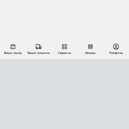
Ваши грузы
Ваши машины
Сервисы
Заказы
Профиль
АВТОМАТИЗАЦИЯ ПЕРЕВОЗОК
Площадки
Заказы
Торги
Тендеры
АТИ-Доки
GPS-мониторинг
АТИ Мессенджер
Цепочки грузов
API ATI.SU
ПОЛЕЗНОЕ