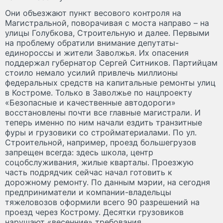
Они объезжают пункт весового контроля на
Магистральной, поворачивая с моста направо – на
улицы Голубкова, Строительную и далее. Первыми
на проблему обратили внимание депутаты-
единороссы и жители Заволжья. Их опасения
поддержал губернатор Сергей Ситников. Партийцам
стоило немало усилий привлечь миллионы
федеральных средств на капитальные ремонты улиц
в Костроме. Только в Заволжье по нацпроекту
«Безопасные и качественные автодороги»
восстановлены почти все главные магистрали. И
теперь именно по ним начали ездить транзитные
фуры и грузовики со стройматериалами. По ул.
Строительной, например, проезд большегрузов
запрещен всегда: здесь школа, центр
соцобслуживания, жилые кварталы. Проезжую
часть подрядчик сейчас начал готовить к
дорожному ремонту. По данным мэрии, на сегодня
предприниматели и компании-владельцы
тяжеловозов оформили всего 90 разрешений на
проезд через Кострому. Десятки грузовиков
нарушают «весенние» требования