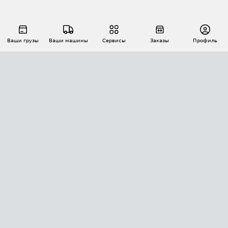
Ваши грузы
Ваши машины
Сервисы
Заказы
Профиль
АВТОМАТИЗАЦИЯ ПЕРЕВОЗОК
Площадки
Заказы
Торги
Тендеры
АТИ-Доки
GPS-мониторинг
АТИ Мессенджер
Цепочки грузов
API ATI.SU
ПОЛЕЗНОЕ
Расчет расстояний
БЕЗОПАСНОСТЬ
Академия ATI.SU
ATI.SU о безопасности
Звезды ATI.SU на вашем сайте
КОНТАКТЫ И ТАРИФЫ
Памятка по проверке контрагентов
Индекс ATI.SU FTL РФ
О системе ATI.SU