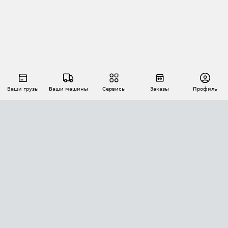
Ваши грузы
Ваши машины
Сервисы
Заказы
Профиль
АВТОМАТИЗАЦИЯ ПЕРЕВОЗОК
Площадки
Заказы
Торги
Тендеры
АТИ-Доки
GPS-мониторинг
АТИ Мессенджер
Цепочки грузов
API ATI.SU
ПОЛЕЗНОЕ
Расчет расстояний