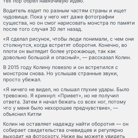
тех пор обрел навязчивую идею.
Водитель ездит по разным частям страны и ищет
чудовище. Пока у него нет даже фотографии
существа, но он смог нарисовать монстра по памяти
после того случая 30 лет назад.
«Я сделал рисунок, чтобы люди понимали, с чем они
столкнутся, когда встретят оборотня. Конечно, во
плоти он выглядит более угрожающе, так как
довольно большой и опасный», — рассказал Колин.
В 2015 году Колину повезло и он встретился с
монстром снова. Но услышав странные звуки,
просто убежал.
«Я ничего не видел, но слышал глухие удары. Было
тревожно. Я крикнул: «Привет», но не получил
ответа. Затем я начал бежать со всех ног, потому
что у меня было нехорошее предчувствие», —
объяснил Китли
Колин не оставляет надежду найти оборотня — он
собирает свидетельства очевидцев и регулярно
выходит на фотоохоту. Ниже вы можете увидеть