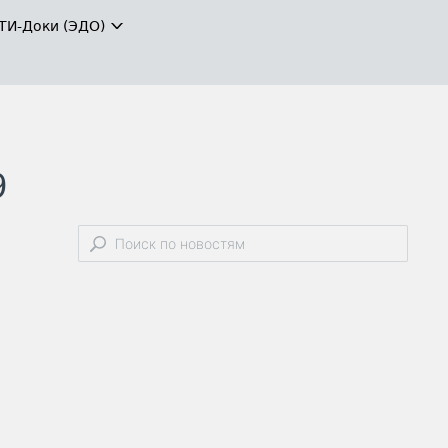
ТИ-Доки (ЭДО)
9