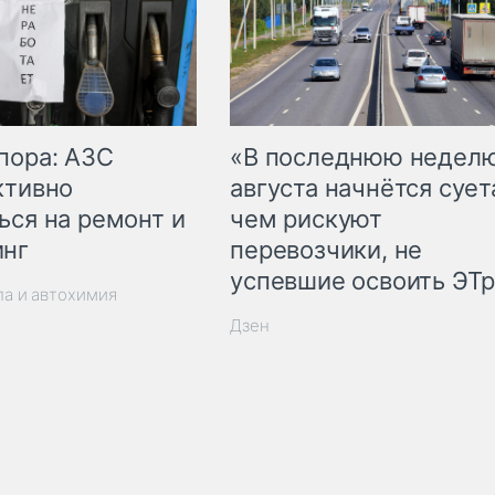
пора: АЗС
«В последнюю недел
ктивно
августа начнётся суета
ься на ремонт и
чем рискуют
инг
перевозчики, не
успевшие освоить ЭТ
ла и автохимия
Дзен