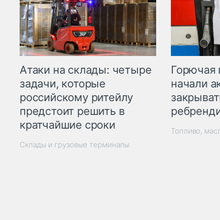
Горючая 
Атаки на склады: четыре
начали а
задачи, которые
закрыват
российскому ритейлу
ребренд
предстоит решить в
кратчайшие сроки
Топливо, мас
Склады и грузовые терминалы