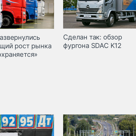
Сделан так: обзор
развернулись
фургона SDAC K12
бщий рост рынка
охраняется»