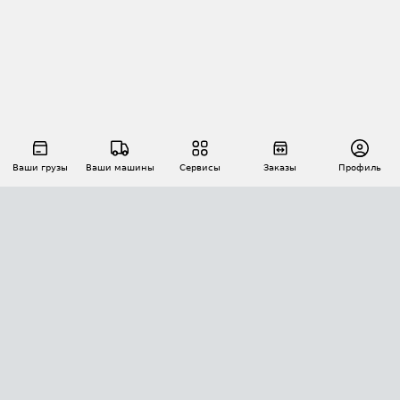
Ваши грузы
Ваши машины
Сервисы
Заказы
Профиль
АВТОМАТИЗАЦИЯ ПЕРЕВОЗОК
Площадки
Заказы
Торги
Тендеры
АТИ-Доки
GPS-мониторинг
АТИ Мессенджер
Цепочки грузов
API ATI.SU
ПОЛЕЗНОЕ