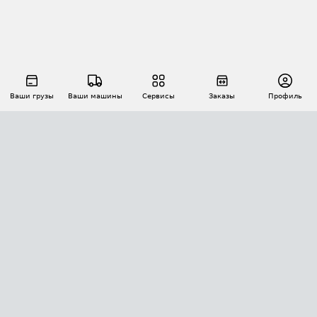
Ваши грузы
Ваши машины
Сервисы
Заказы
Профиль
АВТОМАТИЗАЦИЯ ПЕРЕВОЗОК
Площадки
Заказы
Торги
Тендеры
АТИ-Доки
GPS-мониторинг
АТИ Мессенджер
Цепочки грузов
API ATI.SU
ПОЛЕЗНОЕ
Расчет расстояний
БЕЗОПАСНОСТЬ
Академия ATI.SU