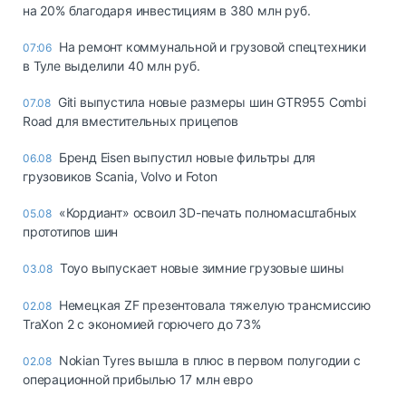
на 20% благодаря инвестициям в 380 млн руб.
На ремонт коммунальной и грузовой спецтехники
07:06
в Туле выделили 40 млн руб.
Giti выпустила новые размеры шин GTR955 Combi
07.08
Road для вместительных прицепов
Бренд Eisen выпустил новые фильтры для
06.08
грузовиков Scania, Volvo и Foton
«Кордиант» освоил 3D-печать полномасштабных
05.08
прототипов шин
Toyo выпускает новые зимние грузовые шины
03.08
Немецкая ZF презентовала тяжелую трансмиссию
02.08
TraXon 2 с экономией горючего до 73%
Nokian Tyres вышла в плюс в первом полугодии с
02.08
операционной прибылью 17 млн евро