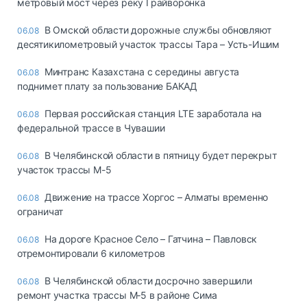
метровый мост через реку Грайворонка
В Омской области дорожные службы обновляют
06.08
десятикилометровый участок трассы Тара – Усть-Ишим
Минтранс Казахстана с середины августа
06.08
поднимет плату за пользование БАКАД
Первая российская станция LTE заработала на
06.08
федеральной трассе в Чувашии
В Челябинской области в пятницу будет перекрыт
06.08
участок трассы М-5
Движение на трассе Хоргос – Алматы временно
06.08
ограничат
На дороге Красное Село – Гатчина – Павловск
06.08
отремонтировали 6 километров
В Челябинской области досрочно завершили
06.08
ремонт участка трассы М‑5 в районе Сима