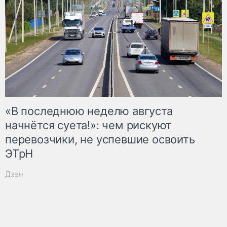
«В последнюю неделю августа
начнётся суета!»: чем рискуют
перевозчики, не успевшие освоить
ЭТрН
Дзен