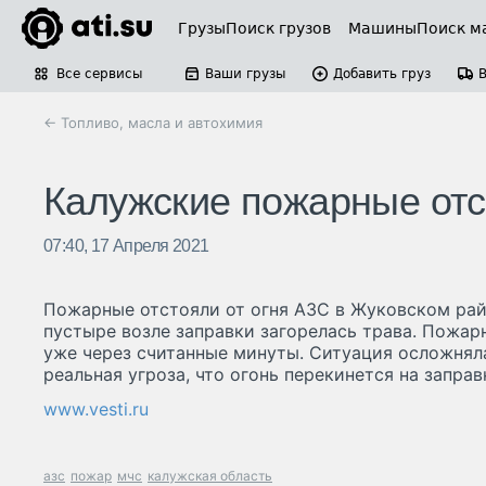
Грузы
Поиск грузов
Машины
Поиск м
Все сервисы
Ваши грузы
Добавить груз
← Топливо, масла и автохимия
Калужские пожарные отст
07:40, 17 Апреля 2021
Пожарные отстояли от огня АЗС в Жуковском рай
пустыре возле заправки загорелась трава. Пожар
уже через считанные минуты. Ситуация осложнял
реальная угроза, что огонь перекинется на заправ
www.vesti.ru
азс
пожар
мчс
калужская область