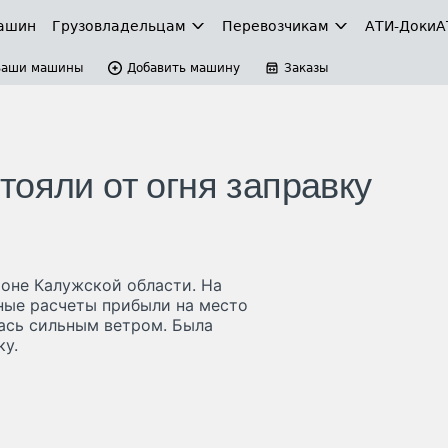
ашин
Грузовладельцам
Перевозчикам
АТИ-Доки
А
Ваши машины
Добавить машину
Заказы
ояли от огня заправку
оне Калужской области. На
ные расчеты прибыли на место
ась сильным ветром. Была
ку.