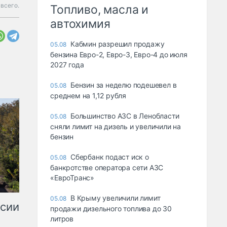
всего.
Топливо, масла и
автохимия
Кабмин разрешил продажу
05.08
бензина Евро-2, Евро-3, Евро-4 до июля
2027 года
Бензин за неделю подешевел в
05.08
среднем на 1,12 рубля
Большинство АЗС в Ленобласти
05.08
сняли лимит на дизель и увеличили на
бензин
Сбербанк подаст иск о
05.08
банкротстве оператора сети АЗС
«ЕвроТранс»
В Крыму увеличили лимит
05.08
ссии
продажи дизельного топлива до 30
литров