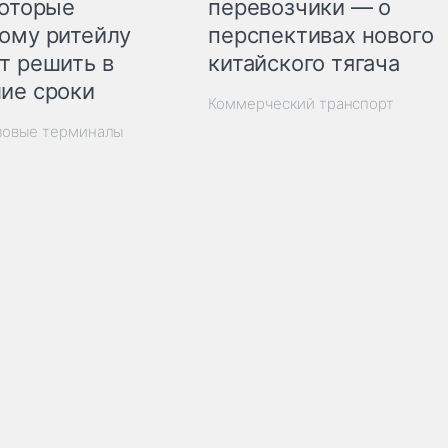
перевозчики — о
которые
перспективах нового
ому ритейлу
китайского тягача
т решить в
ие сроки
Коммерческий транспорт
зовые терминалы