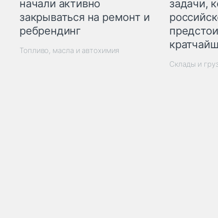
начали активно
задачи, 
закрываться на ремонт и
российск
ребрендинг
предстои
кратчайш
Топливо, масла и автохимия
Склады и гру