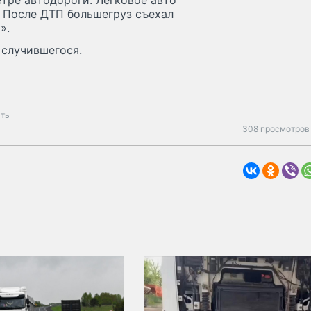
етре автодороги. Легковое авто
. После ДТП большегруз съехал
».
 случившегося.
сть
308 просмотров 