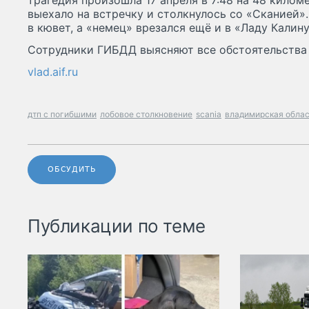
трагедия произошла 17 апреля в 7:48 на 48 килом
выехало на встречку и столкнулось со «Сканией»
в кювет, а «немец» врезался ещё и в «Ладу Калину
Сотрудники ГИБДД выясняют все обстоятельства
vlad.aif.ru
дтп с погибшими
лобовое столкновение
scania
владимирская обла
ОБСУДИТЬ
Публикации по теме