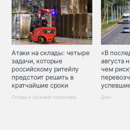
Атаки на склады: четыре
«В посл
задачи, которые
августа н
российскому ритейлу
чем рис
предстоит решить в
перевозч
кратчайшие сроки
успевшие
Склады и грузовые терминалы
Дзен