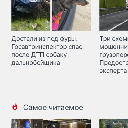
Три схе
Достали из под фуры.
мошенни
Госавтоинспектор спас
грузопер
после ДТП собаку
Предост
дальнобойщика
эксперта
Самое читаемое