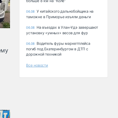
больше 8 км на "Коле"
У китайского дальнобойщика на
06.08
таможне в Приморье изъяли деньги
Ha въeздax в Улaн-Удэ зaвepшaют
06.08
ycтaнoвкy «yмныx» вecoв для фyp
Водитель фуры маркетплейса
06.08
погиб под Екатеринбургом в ДТП с
ему
дорожной техникой
Все новости