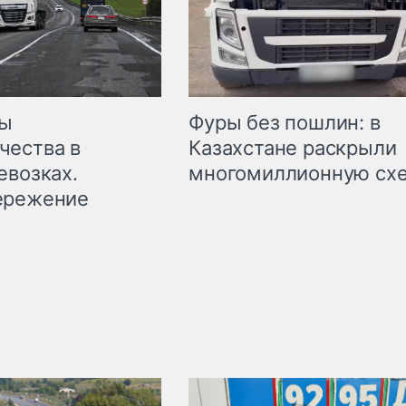
мы
Фуры без пошлин: в
чества в
Казахстане раскрыли
евозках.
многомиллионную сх
ережение