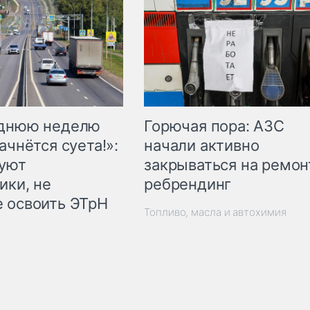
Горючая пора: АЗС
еднюю неделю
начали активно
ачнётся суета!»:
закрываться на ремон
куют
ребрендинг
ики, не
 освоить ЭТрН
Топливо, масла и автохимия