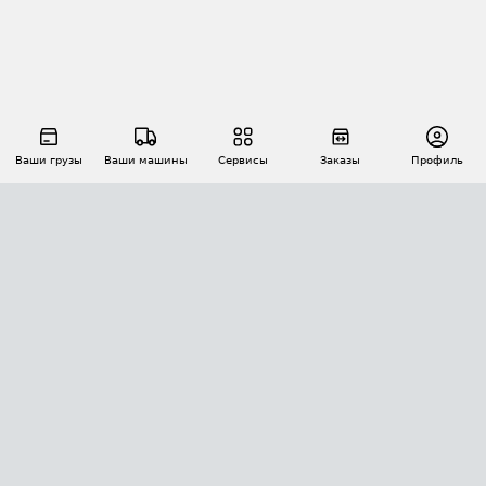
Ваши грузы
Ваши машины
Сервисы
Заказы
Профиль
АВТОМАТИЗАЦИЯ ПЕРЕВОЗОК
Площадки
Заказы
Торги
Тендеры
АТИ-Доки
GPS-мониторинг
АТИ Мессенджер
Цепочки грузов
API ATI.SU
ПОЛЕЗНОЕ
Расчет расстояний
БЕЗОПАСНОСТЬ
Академия ATI.SU