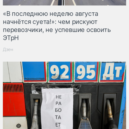
«В последнюю неделю августа
начнётся суета!»: чем рискуют
перевозчики, не успевшие освоить
ЭТрН
Дзен