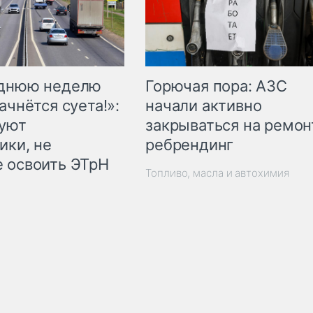
Горючая пора: АЗС
еднюю неделю
начали активно
ачнётся суета!»:
закрываться на ремон
куют
ребрендинг
ики, не
 освоить ЭТрН
Топливо, масла и автохимия