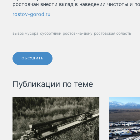
ростовчан внести вклад в наведении чистоты и п
rostov-gorod.ru
вывоз мусора
субботники
ростов-на-дону
ростовская область
ОБСУДИТЬ
Публикации по теме