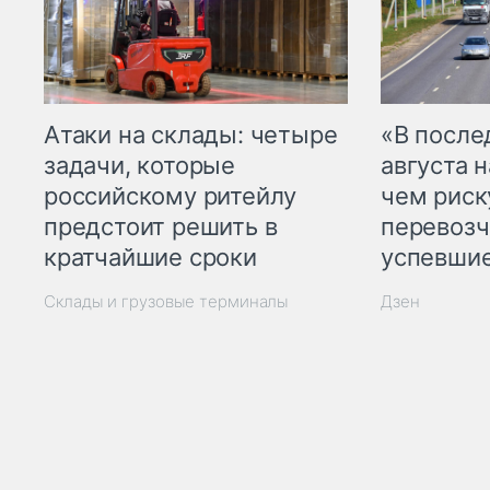
Атаки на склады: четыре
«В посл
задачи, которые
августа н
российскому ритейлу
чем рис
предстоит решить в
перевозч
кратчайшие сроки
успевшие
Склады и грузовые терминалы
Дзен