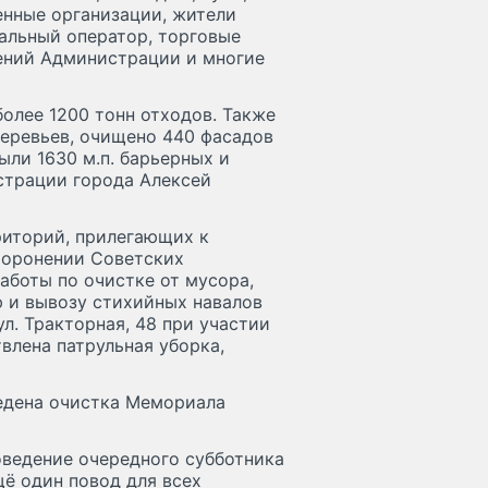
нные организации, жители
альный оператор, торговые
ений Администрации и многие
более 1200 тонн отходов. Также
деревьев, очищено 440 фасадов
ыли 1630 м.п. барьерных и
страции города Алексей
риторий, прилегающих к
хоронении Советских
аботы по очистке от мусора,
ю и вывозу стихийных навалов
л. Тракторная, 48 при участии
влена патрульная уборка,
едена очистка Мемориала
оведение очередного субботника
щё один повод для всех