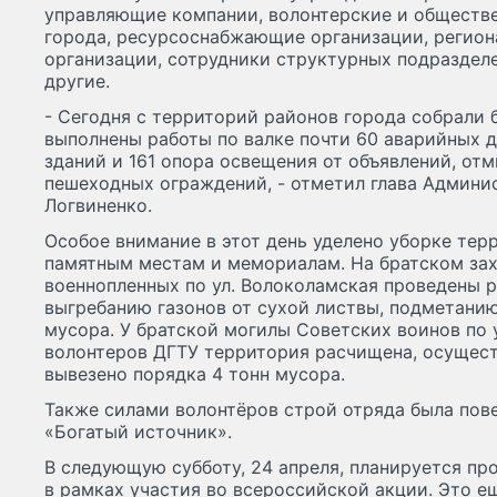
управляющие компании, волонтерские и обществе
города, ресурсоснабжающие организации, регион
организации, сотрудники структурных подраздел
другие.
- Сегодня с территорий районов города собрали 
выполнены работы по валке почти 60 аварийных 
зданий и 161 опора освещения от объявлений, отм
пешеходных ограждений, - отметил глава Админи
Логвиненко.
Особое внимание в этот день уделено уборке тер
памятным местам и мемориалам. На братском за
военнопленных по ул. Волоколамская проведены р
выгребанию газонов от сухой листвы, подметани
мусора. У братской могилы Советских воинов по у
волонтеров ДГТУ территория расчищена, осущест
вывезено порядка 4 тонн мусора.
Также силами волонтёров строй отряда была пов
«Богатый источник».
В следующую субботу, 24 апреля, планируется пр
в рамках участия во всероссийской акции. Это е