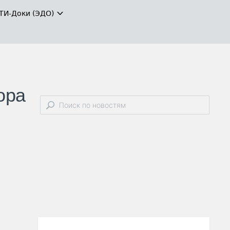
ТИ-Доки (ЭДО)
ора