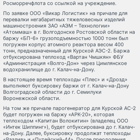
Росморречфлота со ссылкой на учреждение.
По заявке ООО «Викар Логистик» на причале для
перевалки негабаритных тяжеловесных изделий
машиностроения ЗАО «АЭМ – Технологии»
«Атоммаш» в г. Волгодонске Ростовской области на
баржу «БП-6» грузоподъемностью 1000 тонн был
погружен корпус атомного реактора весом 400
тонн, предназначенный для Курской АЭС-2. Баржа
отбуксирована теплоход «Вартан Чмшкян» ФБУ
«Администрация «Волго-Дон» через Цимлянское
водохранилище до г. Калач-на-Дону.
В настоящее время теплоходы «Плес» и «Дрозд»
выполняют буксировку баржи от г. Калач-на-Дону
Волгоградской области до г. Семилуки
Воронежской области.
На том же причале парогенератор для Курской АС-2
будет погружен на баржу «АРК-20», которая
теплоходом «Капитан Волокитин» (владелец ООО
«Интек Шиппинг»), будет отбуксирована до г. Калач-
на-Дону. Далее, буксировку продолжат теплоходы
«Разлив» и «Путейский-44». После преодоления