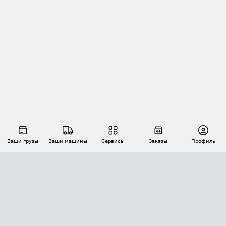
Ваши грузы
Ваши машины
Сервисы
Заказы
Профиль
АВТОМАТИЗАЦИЯ ПЕРЕВОЗОК
Площадки
Заказы
Торги
Тендеры
АТИ-Доки