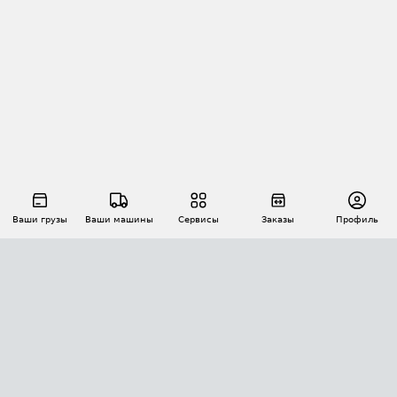
Ваши грузы
Ваши машины
Сервисы
Заказы
Профиль
АВТОМАТИЗАЦИЯ ПЕРЕВОЗОК
Площадки
Заказы
Торги
Тендеры
АТИ-Доки
GPS-мониторинг
АТИ Мессенджер
Цепочки грузов
API ATI.SU