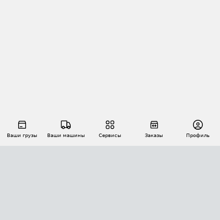
Ваши грузы
Ваши машины
Сервисы
Заказы
Профиль
АВТОМАТИЗАЦИЯ ПЕРЕВОЗОК
Площадки
Заказы
Торги
Тендеры
АТИ-Доки
GPS-мониторинг
АТИ Мессенджер
Цепочки грузов