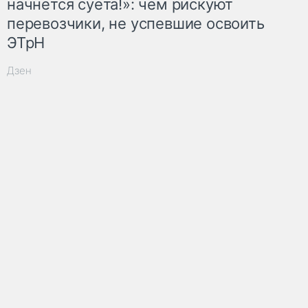
начнётся суета!»: чем рискуют
перевозчики, не успевшие освоить
ЭТрН
Дзен