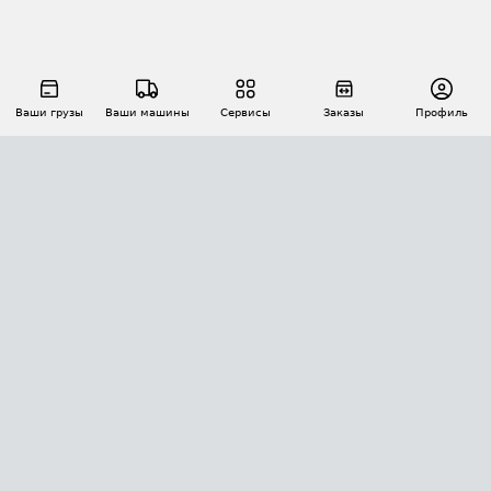
Ваши грузы
Ваши машины
Сервисы
Заказы
Профиль
АВТОМАТИЗАЦИЯ ПЕРЕВОЗОК
Площадки
Заказы
Торги
Тендеры
АТИ-Доки
GPS-мониторинг
АТИ Мессенджер
Цепочки грузов
API ATI.SU
ПОЛЕЗНОЕ
Расчет расстояний
БЕЗОПАСНОСТЬ
Академия ATI.SU
ATI.SU о безопасности
Звезды ATI.SU на вашем сайте
КОНТАКТЫ И ТАРИФЫ
Памятка по проверке контрагентов