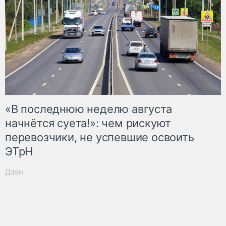
«В последнюю неделю августа
начнётся суета!»: чем рискуют
перевозчики, не успевшие освоить
ЭТрН
Дзен