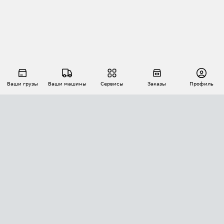
Ваши грузы
Ваши машины
Сервисы
Заказы
Профиль
АВТОМАТИЗАЦИЯ ПЕРЕВОЗОК
Площадки
Заказы
Торги
Тендеры
АТИ-Доки
GPS-мониторинг
АТИ Мессенджер
Цепочки грузов
API ATI.SU
ПОЛЕЗНОЕ
Расчет расстояний