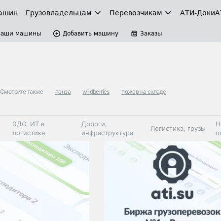
ашин
Грузовладельцам
Перевозчикам
АТИ-Доки
А
Ваши машины
Добавить машину
Заказы
Смотрите также
пенза
wildberries
пожар на складе
ЭДО, ИТ в
Дороги,
Н
Логистика, грузы
логистике
инфраструктура
о
Коммерческий
Автосервис,
Топливо,
Спецтехника
транспорт
запчасти, шины
автохим