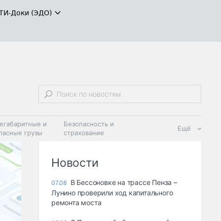
ТИ-Доки (ЭДО)
егабаритные и
Безопасность и
Ещё
пасные грузы
страхование
 масла и
Дзен
ия
Новости
В Бессоновке на трассе Пенза –
07.08
Лунино проверили ход капитального
ремонта моста