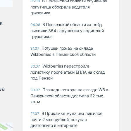
В Пензенской области случайная
05.08
попутчица обокрала водителя
грузовика
к
В Пензенской области за рейд
04.08
выявили 364 нарушения у водителей
грузовиков
Потушен пожар на складе
31.07
Wildberries в Пензенской области
Wildberries перестроила
30.07
логистику после атаки БПЛА на склад
под Пензой
ва
Площадь пожара на складе WB в
30.07
Пензенской области достигла 62 тыс.
кв. м
В Прикамье мужчина лишился
27.07
почти 2 млн рублей, покупая
дизтопливо в интернете