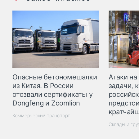
Опасные бетономешалки
Атаки на
из Китая. В России
задачи, 
отозвали сертификаты у
российск
Dongfeng и Zoomlion
предстои
кратчайш
Коммерческий транспорт
Склады и гр