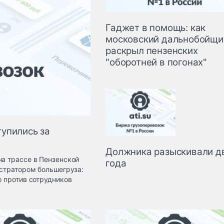
Гаджет в помощь: как
московский дальнобойщи
раскрыл пензенских
"оборотней в погонах"
упились за
Должника разыскивали д
на трассе в Пензенской
года
истратором большегруза:
о против сотрудников