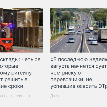
 склады: четыре
«В последнюю недел
которые
августа начнётся сует
ому ритейлу
чем рискуют
т решить в
перевозчики, не
ие сроки
успевшие освоить ЭТ
узовые терминалы
Дзен