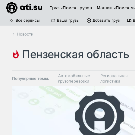
Грузы
Поиск грузов
Машины
Поиск м
Все сервисы
Ваши грузы
Добавить груз
← Новости
пензенская область
Автомобильные
Региональная
Популярные темы:
грузоперевозки
логистика
Склады и
Таможня и ВЭД
грузовые
терминалы