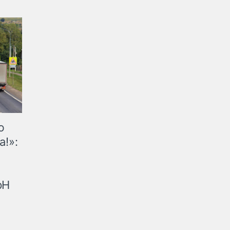
ю
а!»:
рН