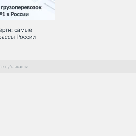
ерти: самые
рассы России
се публикации