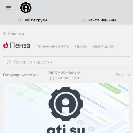
Найти грузы
Найти машины
← Новости
пенза
пензенская область
тамбов
ремонт дорог
Автомобильные
Популярные темы:
Ещё
грузоперевозки
Региональная
логистика
ЭДО, ИТ в
логистике
Дороги,
инфраструктура