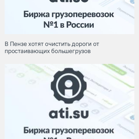
Логистика, грузы
Негабаритные и
опасные грузы
Безопасность и
страхование
В Пензе хотят очистить дороги от
Таможня и ВЭД
простаивающих большегрузов
Склады и
грузовые
терминалы
Коммерческий
транспорт
Спецтехника
Автосервис,
запчасти, шины
Топливо, масла и
Дзен
автохимия