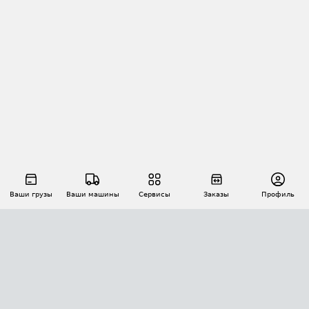
Ваши грузы
Ваши машины
Сервисы
Заказы
Профиль
АВТОМАТИЗАЦИЯ ПЕРЕВОЗОК
Площадки
Заказы
Торги
Тендеры
АТИ-Доки