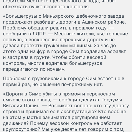
водители местного щебеночного завода, чтобы
объезжать пункт весового контроля.
«Большегрузы с Миньярского щебеночного завода
продолжают разбивать дороги в Ашинском районе.
Проблему обещали решить в прошлом году, —
сообщили в ЛДПР. — Местные жители, чье терпение
лопнуло, в воскресенье перекрыли дорогу и не
давали проехать груженым машинам. За час до
этого одна из фур в городе Сим продавила асфальт
и застряла в грунте. Чтобы обойти весовой
контроль, многие водители большегрузов
передвигаются по ночам».
Проблема с грузовиками к городе Сим встает не в
первый раз, но решения по-прежнему нет.
«Дороги в Симе убиты в прямом и переносном
смысле этого слова, — сообщил депутат Госдумы
Виталий Пашин. — Возникает вопрос: кто эту дорогу
строил и принимал ее в эксплуатацию? Кто вообще
на этом участке занимается регулированием
движения? Почему весовой контроль не работает
круглосуточно? Мы уже десять лет говорим о том,