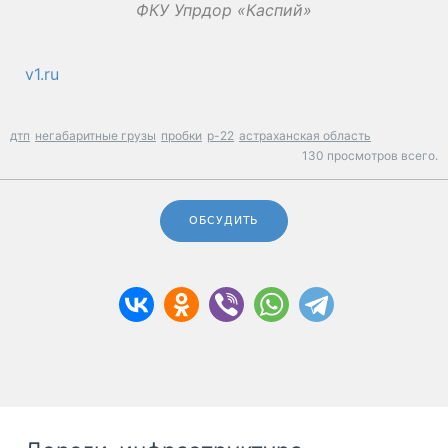
ФКУ Упрдор «Каспий»
v1.ru
дтп
негабаритные грузы
пробки
р-22
астраханская область
130 просмотров всего.
ОБСУДИТЬ