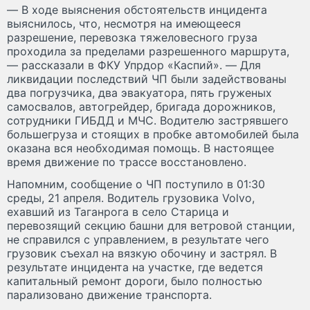
— В ходе выяснения обстоятельств инцидента
выяснилось, что, несмотря на имеющееся
разрешение, перевозка тяжеловесного груза
проходила за пределами разрешенного маршрута,
— рассказали в ФКУ Упрдор «Каспий». — Для
ликвидации последствий ЧП были задействованы
два погрузчика, два эвакуатора, пять груженых
самосвалов, автогрейдер, бригада дорожников,
сотрудники ГИБДД и МЧС. Водителю застрявшего
большегруза и стоящих в пробке автомобилей была
оказана вся необходимая помощь. В настоящее
время движение по трассе восстановлено.
Напомним, сообщение о ЧП поступило в 01:30
среды, 21 апреля. Водитель грузовика Volvo,
ехавший из Таганрога в село Старица и
перевозящий секцию башни для ветровой станции,
не справился с управлением, в результате чего
грузовик съехал на вязкую обочину и застрял. В
результате инцидента на участке, где ведется
капитальный ремонт дороги, было полностью
парализовано движение транспорта.