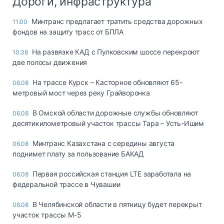
Дороги, инфраструктура
Минтранс предлагает тратить средства дорожных
11:00
фондов на защиту трасс от БПЛА
На развязке КАД с Пулковским шоссе перекроют
10:38
две полосы движения
На трассе Курск – Касторное обновляют 65-
06.08
метровый мост через реку Грайворонка
В Омской области дорожные службы обновляют
06.08
десятикилометровый участок трассы Тара – Усть-Ишим
Минтранс Казахстана с середины августа
06.08
поднимет плату за пользование БАКАД
Первая российская станция LTE заработала на
06.08
федеральной трассе в Чувашии
В Челябинской области в пятницу будет перекрыт
06.08
участок трассы М-5