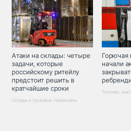
Горючая 
Атаки на склады: четыре
начали а
задачи, которые
закрыват
российскому ритейлу
ребренд
предстоит решить в
кратчайшие сроки
Топливо, мас
Склады и грузовые терминалы