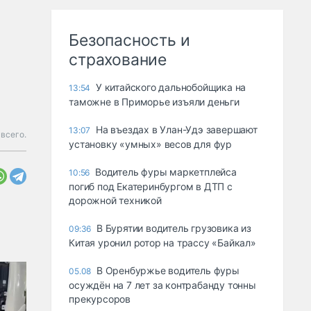
Безопасность и
страхование
У китайского дальнобойщика на
13:54
таможне в Приморье изъяли деньги
Ha въeздax в Улaн-Удэ зaвepшaют
13:07
всего.
ycтaнoвкy «yмныx» вecoв для фyp
Водитель фуры маркетплейса
10:56
погиб под Екатеринбургом в ДТП с
дорожной техникой
В Бурятии водитель грузовика из
09:36
Китая уронил ротор на трассу «Байкал»
В Оренбуржье водитель фуры
05.08
осуждён на 7 лет за контрабанду тонны
прекурсоров