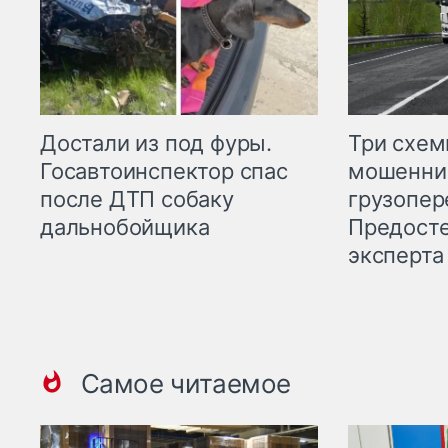
Три схе
Достали из под фуры.
мошенни
Госавтоинспектор спас
грузопер
после ДТП собаку
Предост
дальнобойщика
эксперта
Самое читаемое