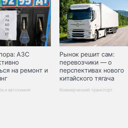
пора: АЗС
Рынок решит сам:
ктивно
перевозчики — о
ься на ремонт и
перспективах нового
инг
китайского тягача
ла и автохимия
Коммерческий транспорт