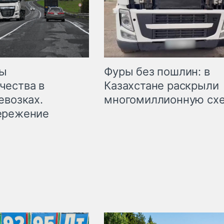
мы
Фуры без пошлин: в
чества в
Казахстане раскрыли
евозках.
многомиллионную сх
ережение