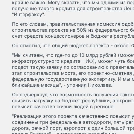
крайне важно. Могу сказать, что мы одними из пе
получение такого кредита для строительства Ленс
"Интерфаксу".
По его словам, правительственная комиссия одо
строительства проекта на 50% из федерального б
счет средств концессионеров и бюджета республ
Он отметил, что общий бюджет проекта - около 7
"Мы считаем, что где-то до 10 млрд рублей (може
инфраструктурного кредита - ИФ), может чуть бо
подаст такую заявку по согласованию с правител
этап строительства моста, его проектно-сметная
федеральную государственную экспертизу. И мы 
ближайшие месяцы", - уточнил Николаев.
Он подчеркнул, что возможность получения таког
снизить нагрузку на бюджет республики, а строи
повысит качество жизни людей в регионе.
"Реализация этого проекта качественно повысит 
соединены три федеральные автодороги, пять рег
дорога, речной порт, аэропорт в один большой т