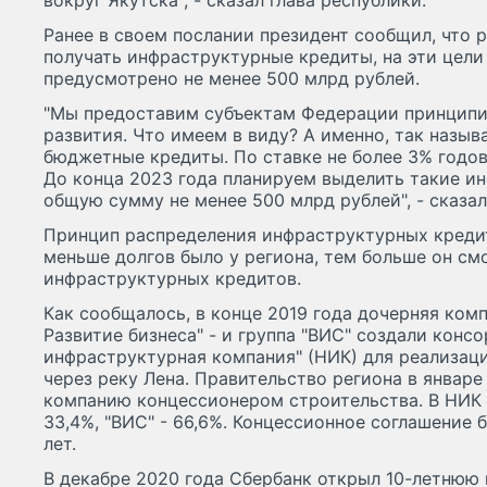
вокруг Якутска", - сказал глава республики.
Ранее в своем послании президент сообщил, что 
получать инфраструктурные кредиты, на эти цели
предусмотрено не менее 500 млрд рублей.
"Мы предоставим субъектам Федерации принципи
развития. Что имеем в виду? А именно, так назы
бюджетные кредиты. По ставке не более 3% годов
До конца 2023 года планируем выделить такие и
общую сумму не менее 500 млрд рублей", - сказал
Принцип распределения инфраструктурных креди
меньше долгов было у региона, тем больше он см
инфраструктурных кредитов.
Как сообщалось, в конце 2019 года дочерняя комп
Развитие бизнеса" - и группа "ВИС" создали конс
инфраструктурная компания" (НИК) для реализац
через реку Лена. Правительство региона в январе
компанию концессионером строительства. В НИК 
33,4%, "ВИС" - 66,6%. Концессионное соглашение 
лет.
В декабре 2020 года Сбербанк открыл 10-летнюю