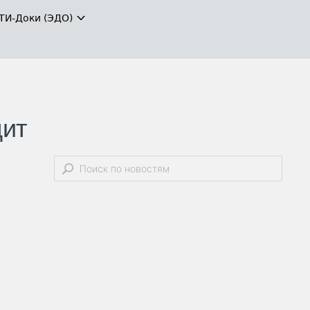
ТИ-Доки (ЭДО)
дит