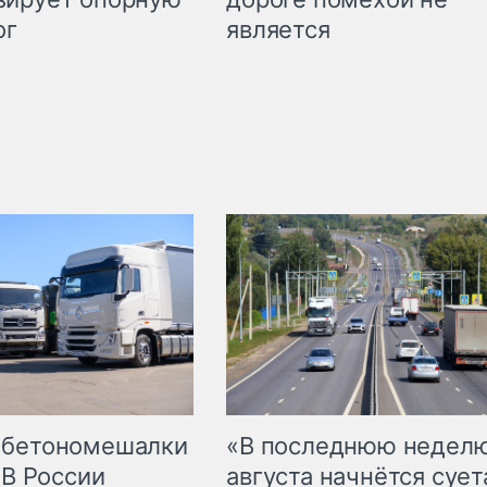
является
ог
 бетономешалки
«В последнюю недел
 В России
августа начнётся суета