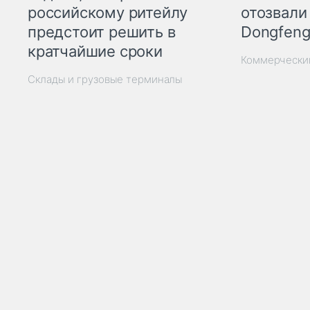
отозвали
российскому ритейлу
Dongfeng
предстоит решить в
кратчайшие сроки
Коммерчески
Склады и грузовые терминалы