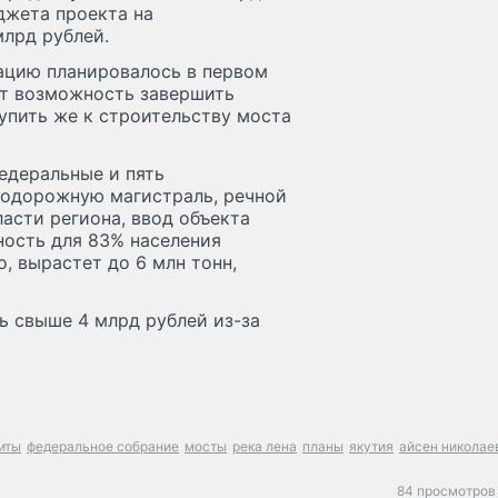
джета проекта на
млрд рублей.
тацию планировалось в первом
ют возможность завершить
тупить же к строительству моста
едеральные и пять
нодорожную магистраль, речной
асти региона, ввод объекта
ность для 83% населения
, вырастет до 6 млн тонн,
ь свыше 4 млрд рублей из-за
иты
федеральное собрание
мосты
река лена
планы
якутия
айсен николае
84 просмотров 