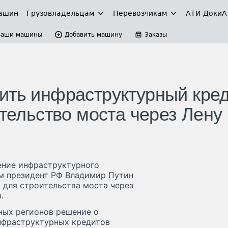
ашин
Грузовладельцам
Перевозчикам
АТИ-Доки
А
Ваши машины
Добавить машину
Заказы
ить инфраструктурный кре
ительство моста через Лену
ение инфраструктурного
ом президент РФ Владимир Путин
 для строительства моста через
.
чных регионов решение о
нфраструктурных кредитов