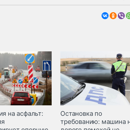
Остановка по
я на асфальт:
требованию: машина 
ия
дороге помехой не
зирует опорную