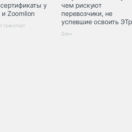
 сертификаты у
чем рискуют
 и Zoomlion
перевозчики, не
успевшие освоить ЭТ
й транспорт
Дзен