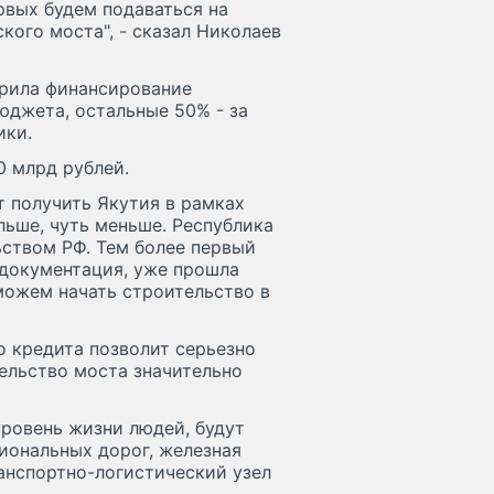
рвых будем подаваться на
кого моста", - сказал Николаев
брила финансирование
юджета, остальные 50% - за
ики.
0 млрд рублей.
т получить Якутия в рамках
льше, чуть меньше. Республика
ьством РФ. Тем более первый
 документация, уже прошла
можем начать строительство в
о кредита позволит серьезно
тельство моста значительно
уровень жизни людей, будут
иональных дорог, железная
ранспортно-логистический узел