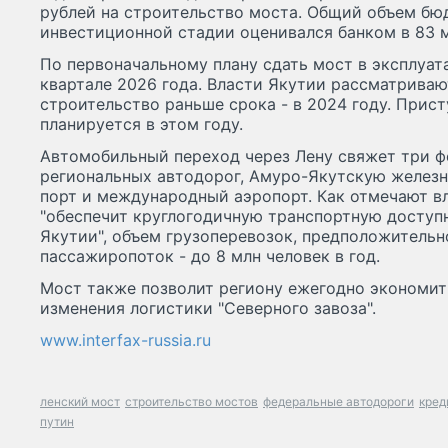
рублей на строительство моста. Общий объем бю
инвестиционной стадии оценивался банком в 83 
По первоначальному плану сдать мост в эксплуа
квартале 2026 года. Власти Якутии рассматрива
строительство раньше срока - в 2024 году. Прис
планируется в этом году.
Автомобильный переход через Лену свяжет три ф
региональных автодорог, Амуро-Якутскую желез
порт и международный аэропорт. Как отмечают вл
"обеспечит круглогодичную транспортную доступ
Якутии", объем грузоперевозок, предположительно
пассажиропоток - до 8 млн человек в год.
Мост также позволит региону ежегодно экономит
изменения логистики "Северного завоза".
www.interfax-russia.ru
ленский мост
строительство мостов
федеральные автодороги
кред
путин