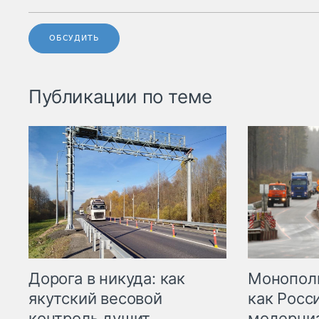
ОБСУДИТЬ
Публикации по теме
Дорога в никуда: как
Монополи
якутский весовой
как Росс
контроль душит
модерни