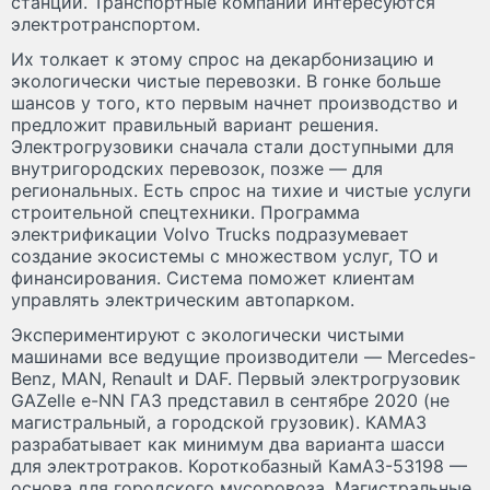
станции. Транспортные компании интересуются
электротранспортом.
Их толкает к этому спрос на декарбонизацию и
экологически чистые перевозки. В гонке больше
шансов у того, кто первым начнет производство и
предложит правильный вариант решения.
Электрогрузовики сначала стали доступными для
внутригородских перевозок, позже — для
региональных. Есть спрос на тихие и чистые услуги
строительной спецтехники. Программа
электрификации Volvo Trucks подразумевает
создание экосистемы с множеством услуг, ТО и
финансирования. Система поможет клиентам
управлять электрическим автопарком.
Экспериментируют с экологически чистыми
машинами все ведущие производители — Mercedes-
Benz, MAN, Renault и DAF. Первый электрогрузовик
GAZelle e-NN ГАЗ представил в сентябре 2020 (не
магистральный, а городской грузовик). КАМАЗ
разрабатывает как минимум два варианта шасси
для электротраков. Короткобазный КамАЗ-53198 —
основа для городского мусоровоза. Магистральные