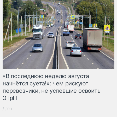
«В последнюю неделю августа
начнётся суета!»: чем рискуют
перевозчики, не успевшие освоить
ЭТрН
Дзен