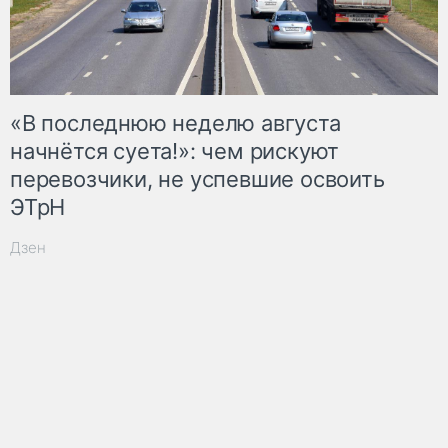
«В последнюю неделю августа
начнётся суета!»: чем рискуют
перевозчики, не успевшие освоить
ЭТрН
Дзен