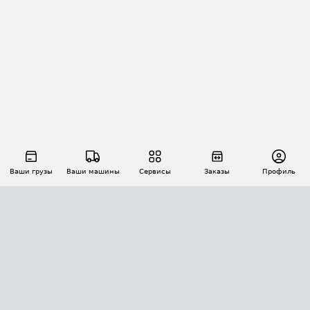
Ваши грузы
Ваши машины
Сервисы
Заказы
Профиль
АВТОМАТИЗАЦИЯ ПЕРЕВОЗОК
Площадки
Заказы
Торги
Тендеры
АТИ-Доки
GPS-мониторинг
АТИ Мессенджер
Цепочки грузов
API ATI.SU