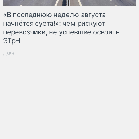
«В последнюю неделю августа
начнётся суета!»: чем рискуют
перевозчики, не успевшие освоить
ЭТрН
Дзен