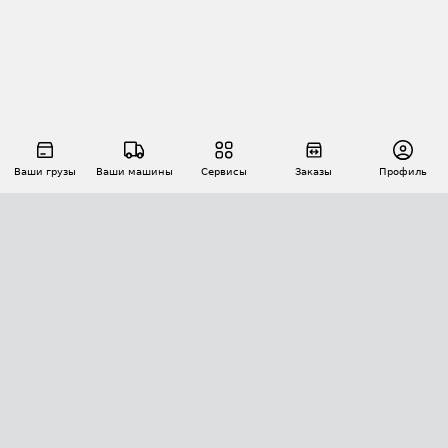
Ваши грузы
Ваши машины
Сервисы
Заказы
Профиль
АВТОМАТИЗАЦИЯ ПЕРЕВОЗОК
Площадки
Заказы
Торги
Тендеры
АТИ-Доки
GPS-мониторинг
АТИ Мессенджер
Цепочки грузов
API ATI.SU
ПОЛЕЗНОЕ
Расчет расстояний