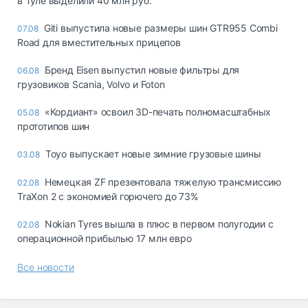
в Туле выделили 40 млн руб.
Giti выпустила новые размеры шин GTR955 Combi
07.08
Road для вместительных прицепов
Бренд Eisen выпустил новые фильтры для
06.08
грузовиков Scania, Volvo и Foton
«Кордиант» освоил 3D-печать полномасштабных
05.08
прототипов шин
Toyo выпускает новые зимние грузовые шины
03.08
Немецкая ZF презентовала тяжелую трансмиссию
02.08
TraXon 2 с экономией горючего до 73%
Nokian Tyres вышла в плюс в первом полугодии с
02.08
операционной прибылью 17 млн евро
Все новости