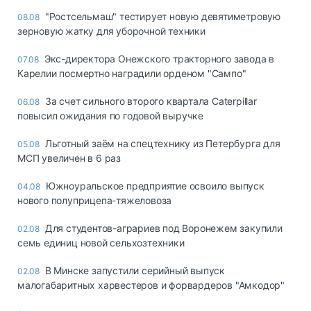
"Ростсельмаш" тестирует новую девятиметровую
08.08
зерновую жатку для уборочной техники
Экс-директора Онежского тракторного завода в
07.08
Карелии посмертно наградили орденом "Сампо"
За счет сильного второго квартала Caterpillar
06.08
повысил ожидания по годовой выручке
Льготный заём на спецтехнику из Петербурга для
05.08
МСП увеличен в 6 раз
Южноуральское предприятие освоило выпуск
04.08
нового полуприцепа-тяжеловоза
Для студентов-аграриев под Воронежем закупили
02.08
семь единиц новой сельхозтехники
В Минске запустили серийный выпуск
02.08
малогабаритных харвестеров и форвардеров "Амкодор"