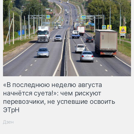
«В последнюю неделю августа
начнётся суета!»: чем рискуют
перевозчики, не успевшие освоить
ЭТрН
Дзен