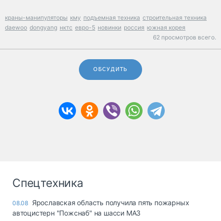
краны-манипуляторы
кму
подъемная техника
строительная техника
daewoo
dongyang
нктс
евро-5
новинки
россия
южная корея
62 просмотров всего.
ОБСУДИТЬ
Спецтехника
Ярославская область получила пять пожарных
08.08
автоцистерн "Пожснаб" на шасси МАЗ