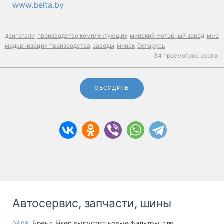
www.belta.by
двигатели
производство комплектующих
минский моторный завод
ммз
модернизация производства
заводы
минск
беларусь
34 просмотров всего.
ОБСУДИТЬ
Автосервис, запчасти, шины
Бренд Eisen выпустил новые фильтры для
06.08