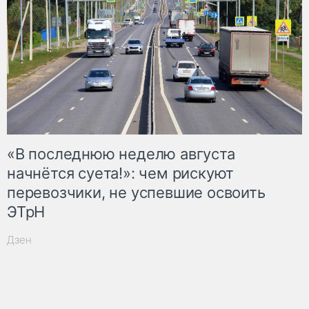
«В последнюю неделю августа
начнётся суета!»: чем рискуют
перевозчики, не успевшие освоить
ЭТрН
Дзен