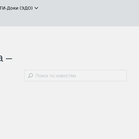
ТИ-Доки (ЭДО)
а –