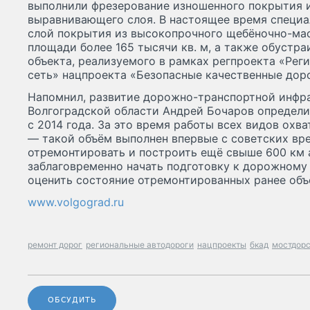
выполнили фрезерование изношенного покрытия 
выравнивающего слоя. В настоящее время специ
слой покрытия из высокопрочного щебёночно-мас
площади более 165 тысячи кв. м, а также обустр
объекта, реализуемого в рамках регпроекта «Рег
сеть» нацпроекта «Безопасные качественные доро
Напомнил, развитие дорожно-транспортной инфр
Волгоградской области Андрей Бочаров определ
с 2014 года. За это время работы всех видов охва
— такой объём выполнен впервые с советских вре
отремонтировать и построить ещё свыше 600 км 
заблаговременно начать подготовку к дорожному 
оценить состояние отремонтированных ранее объе
www.volgograd.ru
ремонт дорог
региональные автодороги
нацпроекты
бкад
мостдор
ОБСУДИТЬ