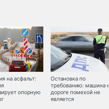
Остановка по
я на асфальт:
требованию: машина 
ия
дороге помехой не
зирует опорную
является
ог