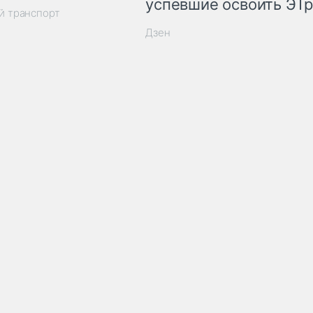
успевшие освоить ЭТ
й транспорт
Дзен