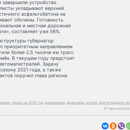
и завершили устройство
алисты укладывают верхний
тичного асфальтобетона на
аивают обочины. Готовность
иональная и местная дорожная
ги», составляет уже 56%.
аструктуры губернатор
ил приоритетным направлением
тили более 2,5 тысячи км трасс
мён. В текущем году предстоит
автомагистралей. Задачу
сезону 2021 года, а также
ктов поручил глава региона.
сервис
планы на 2021 год
михайловка
даниловка
котово
волгоградская об
61 просмотров