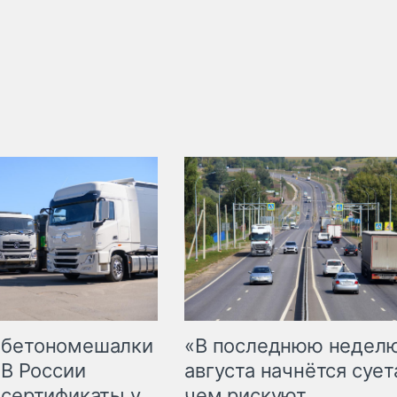
 бетономешалки
«В последнюю недел
 В России
августа начнётся суета
 сертификаты у
чем рискуют