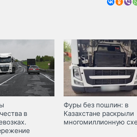
мы
Фуры без пошлин: в
чества в
Казахстане раскрыли
евозках.
многомиллионную сх
ережение