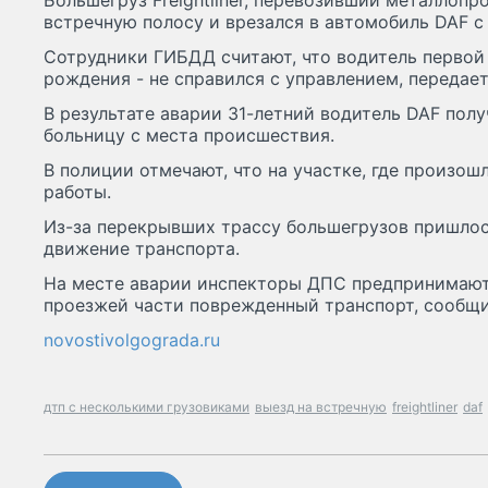
Большегруз Freightliner, перевозивший металлопро
встречную полосу и врезался в автомобиль DAF с
Сотрудники ГИБДД считают, что водитель первой
рождения - не справился с управлением, передает
В результате аварии 31-летний водитель DAF пол
больницу с места происшествия.
В полиции отмечают, что на участке, где произо
работы.
Из-за перекрывших трассу большегрузов пришлос
движение транспорта.
На месте аварии инспекторы ДПС предпринимают 
проезжей части поврежденный транспорт, сообщи
novostivolgograda.ru
дтп с несколькими грузовиками
выезд на встречную
freightliner
daf