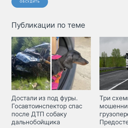
ОБСУДИТЬ
Публикации по теме
Три схе
Достали из под фуры.
мошенни
Госавтоинспектор спас
грузопер
после ДТП собаку
Предост
дальнобойщика