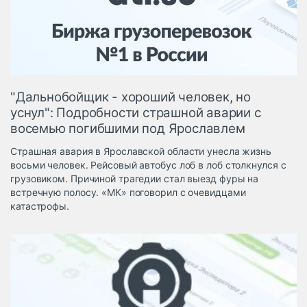
Логистика, грузы
Негабаритные и
опасные грузы
Безопасность и
страхование
"Дальнобойщик - хороший человек, но
Таможня и ВЭД
уснул": Подробности страшной аварии с
восемью погибшими под Ярославлем
Склады и
грузовые
Страшная авария в Ярославской области унесла жизнь
терминалы
восьми человек. Рейсовый автобус лоб в лоб столкнулся с
Коммерческий
грузовиком. Причиной трагедии стал выезд фуры на
транспорт
встречную полосу. «МК» поговорил с очевидцами
катастрофы.
Спецтехника
Автосервис,
запчасти, шины
Топливо, масла и
Дзен
автохимия