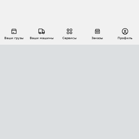
Ваши грузы
Ваши машины
Сервисы
Заказы
Профиль
АВТОМАТИЗАЦИЯ ПЕРЕВОЗОК
Площадки
Заказы
Торги
Тендеры
АТИ-Доки
GPS-мониторинг
АТИ Мессенджер
Цепочки грузов
API ATI.SU
ПОЛЕЗНОЕ
Расчет расстояний
БЕЗОПАСНОСТЬ
Академия ATI.SU
ATI.SU о безопасности
Звезды ATI.SU на вашем сайте