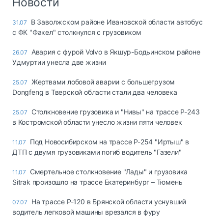
Новости
В Заволжском районе Ивановской области автобус
31.07
с ФК "Факел" столкнулся с грузовиком
Авария с фурой Volvo в Якшур-Бодьинском районе
26.07
Удмуртии унесла две жизни
Жертвами лобовой аварии с большегрузом
25.07
Dongfeng в Тверской области стали два человека
Столкновение грузовика и "Нивы" на трассе Р-243
25.07
в Костромской области унесло жизни пяти человек
Под Новосибирском на трассе Р-254 "Иртыш" в
11.07
ДТП с двумя грузовиками погиб водитель "Газели"
Смертельное столкновение "Лады" и грузовика
11.07
Sitrak произошло на трассе Екатеринбург – Тюмень
На трассе Р-120 в Брянской области уснувший
07.07
водитель легковой машины врезался в фуру