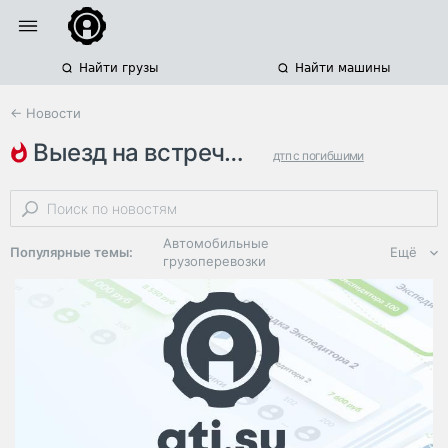
Найти грузы
Найти машины
← Новости
выезд на встречную
дтп с погибшими
дтп с детьми
sitrak
Автомобильные
Популярные темы:
Ещё
грузоперевозки
Региональная
логистика
ЭДО, ИТ в
логистике
Дороги,
инфраструктура