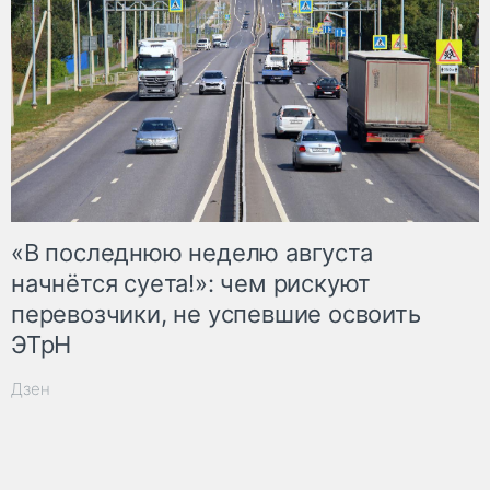
«В последнюю неделю августа
начнётся суета!»: чем рискуют
перевозчики, не успевшие освоить
ЭТрН
Дзен