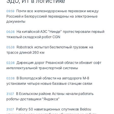
ЭДО, ИТ в логистике
Почти все железнодорожные перевозки между
09:59
Россией и Белоруссией переведены на электронные
документы
На китайской АЭС "Нинде" протестировали первый
06.08
тяжелый складской робот CGN
Robotrack испытал беспилотный грузовик на
05.08
трассе длиной 260 км
Дирекция дорог Рязанской области обновит софт
02.08
интеллектуальной транспортной системы
В Вологодской области на автодороге М-8
02.08
установили четыре новые базовые станции связи
В Есильском районе Астаны начали работать
31.07
роботы-доставщики "Яндекса"
Работу 50 навигационных спутников Beidou
31.07