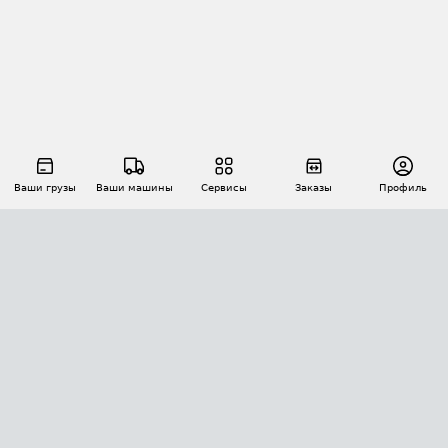
Ваши грузы
Ваши машины
Сервисы
Заказы
Профиль
АВТОМАТИЗАЦИЯ ПЕРЕВОЗОК
Площадки
Заказы
Торги
Тендеры
АТИ-Доки
GPS-мониторинг
АТИ Мессенджер
Цепочки грузов
API ATI.SU
ПОЛЕЗНОЕ