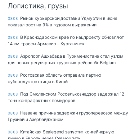
Логистика, грузы
Рынок курьерской доставки Удмуртии в июне
08.08
показал рост на 9% в годовом выражении
В Краснодарском крае по нацпроекту обновляют
08.08
14 км трассы Армавир – Курганинск
Аэропорт Ашхабада в Туркменистане стал узлом
08.08
для новых регулярных грузовых рейсов Air Belgium
Ростовская область отправила партию
08.08
субпродуктов птицы в Китай
Под Смоленском Россельхознадзор задержал 12
08.08
тонн контрафактных помидоров
Названа причина задержки грузоперевозок между
08.08
Грузией и Азербайджаном
Китайская Sealegend запустит контейнерную
08.08
линию в Европу через Севморпуть