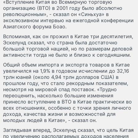
«Вступление Китая во Всемирную торговую
организацию (ВТО) в 2001 году было абсолютно
революционным», - сказал он «Синьхуа» в
эксклюзивном интервью на ежегодной конференции
Азиатского форума Боао.
Вспоминая, как он прожил в Китае три десятилетия,
Эскелунд сказал, что страна была достаточно
большой торговой нацией, но по размерам деловой
активности тогда не было и близко к сегодняшним.
Общий объем импорта и экспорта товаров в Китае
увеличился на 1,9% в годовом исчислении до 32,16
трлн юаней (около 4,94 трлн долларов США) в
прошлом году, что стало рекордным показателем,
несмотря на мировой спад поставок. «Трудно
переоценить, насколько большие изменения
принесло вступление в ВТО в Китае практически во
всех отношениях, особенно с точки зрения личного
дохода, качества жизни и возможностей для
молодых людей в Китае», - сказал он.
Заглядывая вперед, Эскелунд сказал, что цель Китая
по увеличению располагаемых доходов населения