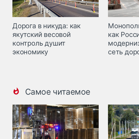
Дорога в никуда: как
Монополи
якутский весовой
как Росс
контроль душит
модерни
экономику
сеть дор
Самое читаемое