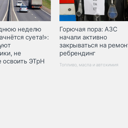
Горючая пора: АЗС
еднюю неделю
начали активно
ачнётся суета!»:
закрываться на ремон
куют
ребрендинг
ики, не
 освоить ЭТрН
Топливо, масла и автохимия