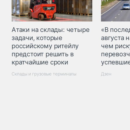
Атаки на склады: четыре
«В посл
задачи, которые
августа н
российскому ритейлу
чем рис
предстоит решить в
перевозч
кратчайшие сроки
успевшие
Склады и грузовые терминалы
Дзен