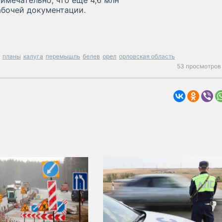
имечательно, что еще 4,6 млн
абочей документации.
планы
калуга
перемышль
белев
орел
орловская область
53 просмотров 