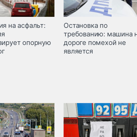
Остановка по
я на асфальт:
требованию: машина 
ия
дороге помехой не
зирует опорную
является
ог