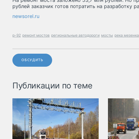
На ремонт моста заложено 53,7 млн рублей. Но пр
рублей заказчик готов потратить на разработку р
newsorel.ru
р-92
ремонт мостов
региональные автодороги
мосты
река мезенка
ОБСУДИТЬ
Публикации по теме