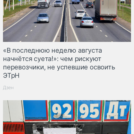
«В последнюю неделю августа
начнётся суета!»: чем рискуют
перевозчики, не успевшие освоить
ЭТрН
Дзен