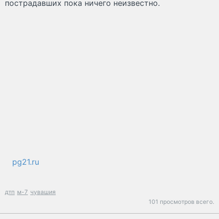
пострадавших пока ничего неизвестно.
pg21.ru
дтп
м-7
чувашия
101 просмотров всего.