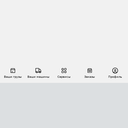
Ваши грузы
Ваши машины
Сервисы
Заказы
Профиль
АВТОМАТИЗАЦИЯ ПЕРЕВОЗОК
Площадки
Заказы
Торги
Тендеры
АТИ-Доки
GPS-мониторинг
АТИ Мессенджер
Цепочки грузов