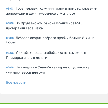
Трое человек получили травмы при столкновении
06.08
легковушки и двух грузовиков в Могилеве
Во Фрунзенском районе Владимира МАЗ
06.08
протаранил Lada Vesta
Лобовая авария собрала пробку больше 8 км на
06.08
"Коле"
У китайского дальнобойщика на таможне в
06.08
Приморье изъяли деньги
Ha въeздax в Улaн-Удэ зaвepшaют ycтaнoвкy
06.08
«yмныx» вecoв для фyp
Все новости