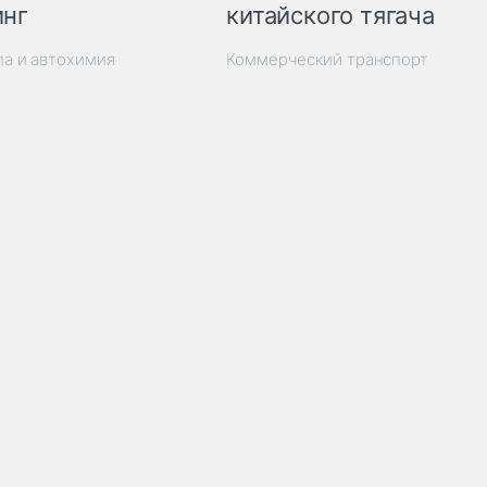
инг
китайского тягача
ла и автохимия
Коммерческий транспорт