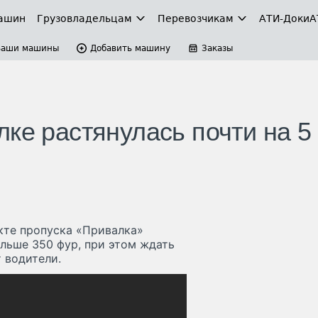
ашин
Грузовладельцам
Перевозчикам
АТИ-Доки
А
Ваши машины
Добавить машину
Заказы
ке растянулась почти на 5
нкте пропуска «Привалка»
ольше 350 фур, при этом ждать
 водители.