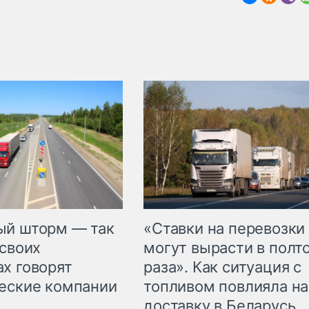
«Ставки на перевозки
ый шторм — так
могут вырасти в полт
 своих
раза». Как ситуация с
х говорят
топливом повлияла на
еские компании
доставку в Беларусь