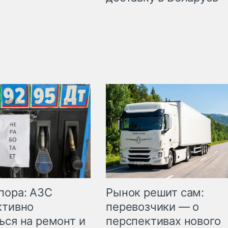
пора: АЗС
Рынок решит сам:
ктивно
перевозчики — о
ься на ремонт и
перспективах нового