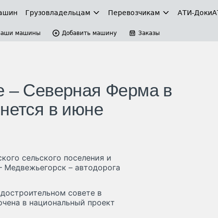
ашин
Грузовладельцам
Перевозчикам
АТИ-Доки
А
Ваши машины
Добавить машину
Заказы
е – Северная Ферма в
нется в июне
кого сельского поселения и
– Медвежьегорск – автодорога
адостроительном совете в
ючена в национальный проект