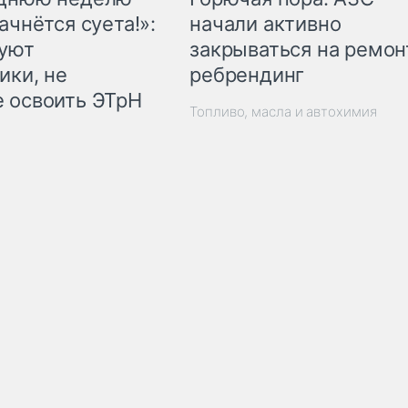
начали активно
ачнётся суета!»:
закрываться на ремон
куют
ребрендинг
ики, не
 освоить ЭТрН
Топливо, масла и автохимия