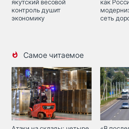
якутский весовой
как Росс
контроль душит
модерни
экономику
сеть дор
Самое читаемое
Атаки на склады: четыре
«В посл