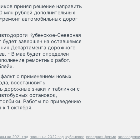
ников принял решение направить
50 млн рублей дополнительных
 «ремонт автомобильных дорог
 автодороги Кубенское-Северная
т будет завершен на оставшемся
льник Департамента дорожного
в. - В мае будет определен
ыполнение ремонтных работ.
блей».
сфальт с применением новых
ода, восстановить
ь дорожные знаки и таблички с
автобусных остановок,
столбики. Работы по приведению
к 1 октября.
аны на 2021 год
планы на 2022 год
кубенское
северная ферма
вологодска