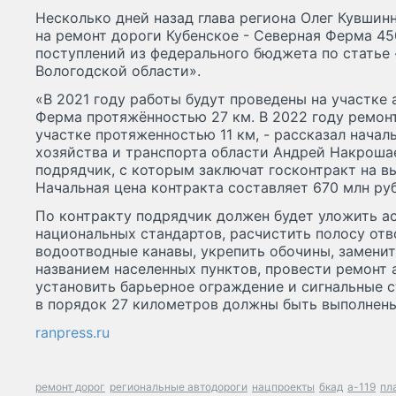
Несколько дней назад глава региона Олег Кувшин
на ремонт дороги Кубенское - Северная Ферма 4
поступлений из федерального бюджета по статье
Вологодской области».
«В 2021 году работы будут проведены на участке
Ферма протяжённостью 27 км. В 2022 году ремон
участке протяженностью 11 км, - рассказал нача
хозяйства и транспорта области Андрей Накрошае
подрядчик, с которым заключат госконтракт на в
Начальная цена контракта составляет 670 млн ру
По контракту подрядчик должен будет уложить а
национальных стандартов, расчистить полосу отв
водоотводные канавы, укрепить обочины, заменит
названием населенных пунктов, провести ремонт 
установить барьерное ограждение и сигнальные 
в порядок 27 километров должны быть выполнены 
ranpress.ru
ремонт дорог
региональные автодороги
нацпроекты
бкад
а-119
пл