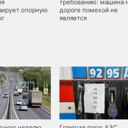
требованию: машина 
ия
дороге помехой не
зирует опорную
является
ог
Горючая пора: АЗС
еднюю неделю