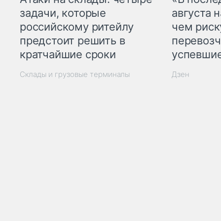
задачи, которые
августа н
российскому ритейлу
чем рис
предстоит решить в
перевозч
кратчайшие сроки
успевшие
Склады и грузовые терминалы
Дзен