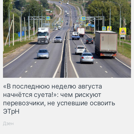
«В последнюю неделю августа
начнётся суета!»: чем рискуют
перевозчики, не успевшие освоить
ЭТрН
Дзен