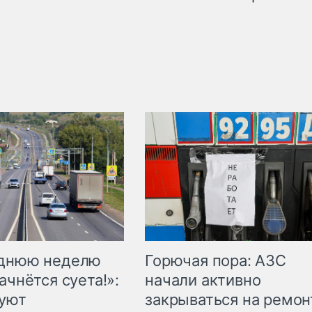
Горючая пора: АЗС
еднюю неделю
начали активно
ачнётся суета!»:
закрываться на ремон
куют