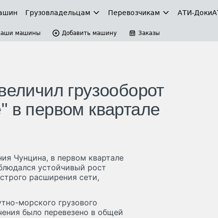
ашин
Грузовладельцам
Перевозчикам
АТИ-Доки
А
Ваши машины
Добавить машину
Заказы
величил грузооборот
" в первом квартале
ия Чунцина, в первом квартале
аблюдался устойчивый рост
строго расширения сети,
утно-морского грузового
чения было перевезено в общей