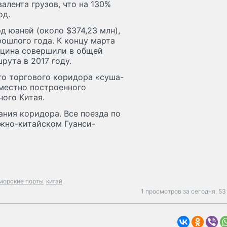
алента грузов, что на 130%
од.
д юаней (около $374,23 млн),
рошлого года. К концу марта
нцина совершили в общей
ута в 2017 году.
о торгового коридора «суша-
вместно построенного
ого Китая.
ния коридора. Все поезда по
жно-китайском Гуанси-
морские порты
китай
1 просмотров за сегодня,
53