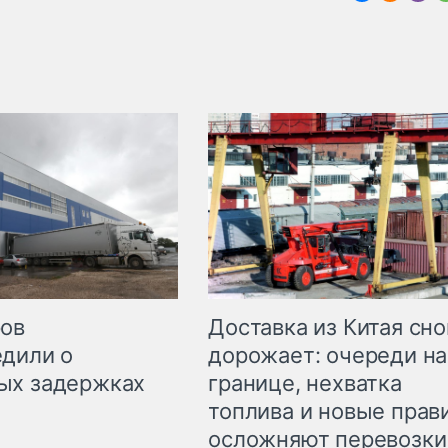
Доставка из Китая сно
ров
дорожает: очереди на
дили о
границе, нехватка
ых задержках
топлива и новые прав
осложняют перевозки