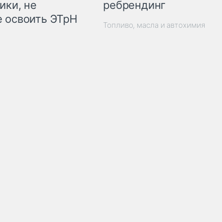
ребрендинг
ики, не
 освоить ЭТрН
Топливо, масла и автохимия