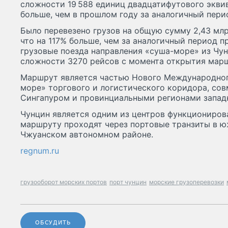
сложности 19 588 единиц двадцатифутового эквив
больше, чем в прошлом году за аналогичный пери
Было перевезено грузов на общую сумму 2,43 млр
что на 117% больше, чем за аналогичный период п
грузовые поезда направления «суша-море» из Чу
сложности 3270 рейсов с момента открытия маршр
Маршрут является частью Нового Международног
море» торгового и логистического коридора, со
Сингапуром и провинциальными регионами западн
Чунцин является одним из центров функционирова
маршруту проходят через портовые транзиты в ю
Чжуанском автономном районе.
regnum.ru
грузооборот морских портов
порт чунцин
морские грузоперевозки
ОБСУДИТЬ