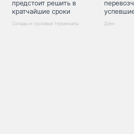
предстоит решить в
перевозч
кратчайшие сроки
успевшие
Склады и грузовые терминалы
Дзен