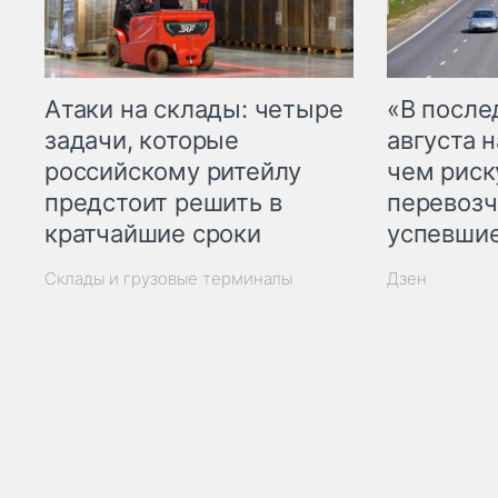
Атаки на склады: четыре
«В посл
задачи, которые
августа н
российскому ритейлу
чем рис
предстоит решить в
перевозч
кратчайшие сроки
успевшие
Склады и грузовые терминалы
Дзен