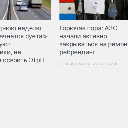
Горючая пора: АЗС
еднюю неделю
начали активно
ачнётся суета!»:
закрываться на ремон
куют
ребрендинг
ики, не
 освоить ЭТрН
Топливо, масла и автохимия